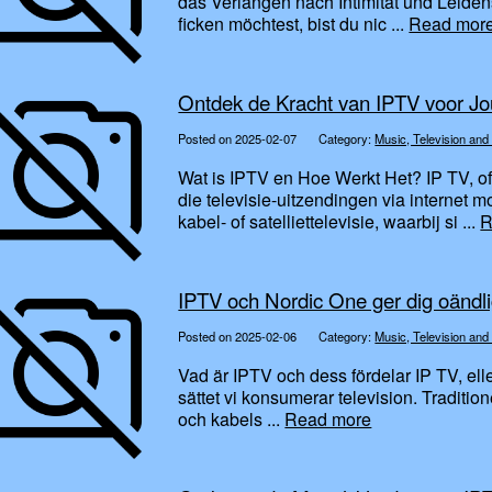
das Verlangen nach Intimität und Leid
ficken möchtest, bist du nic ...
Read mor
Ontdek de Kracht van IPTV voor J
Posted on 2025-02-07
Category:
Music, Television and
Wat is IPTV en Hoe Werkt Het? IP TV, of 
die televisie-uitzendingen via internet mo
kabel- of satelliettelevisie, waarbij si ...
R
IPTV och Nordic One ger dig oändli
Posted on 2025-02-06
Category:
Music, Television and
Vad är IPTV och dess fördelar IP TV, elle
sättet vi konsumerar television. Traditio
och kabels ...
Read more