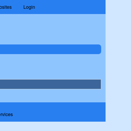
bsites
Login
ervices