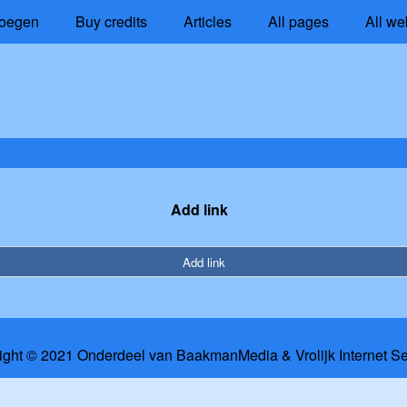
oegen
Buy credits
Articles
All pages
All we
Add link
Add link
ight © 2021 Onderdeel van
BaakmanMedia
&
Vrolijk Internet S