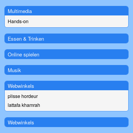
Multimedia
Hands-on
Essen & Trinken
Online spielen
Musik
Webwinkels
plisse hordeur
lattafa khamrah
Webwinkels