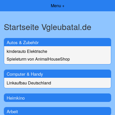
Menu +
Startseite Vgleubatal.de
Autos & Zubehör
kinderauto Elektrische
Spieleturm von AnimalHouseShop
Computer & Handy
Linkaufbau Deutschland
Heimkino
Arbeit